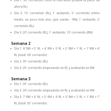
Día 1: 30′ corriendo, ritmo lo más lento posible (a partir de
ahora RL)
Día 2: 15′ corriendo (RL), 1′ andando, 5′ corriendo (ritmo
medio, un poco más vivo, que cueste – RM), 1′ andando, 5′
corriendo (RL)
Día 3: 20′ corriendo (RL), 1′ andando, 10′ corriendo (RM)
Semana 2
Día 1: 6′ RM + 5′ RL + 4′ RM + 3′ RL + 2′ RM + 1′ RL + 1′ RM + 6′
RL (total: 28′ corriendo)
Día 2: 35′ corriendo (RL)
Día 3: 25′ corriendo empezando en RL y acabando en RM
Semana 3
Día 1: 35′ corriendo (RL)
Día 2: 30′ corriendo empezando en RL y acabando en RM
Día 3: 7′ RM + 6′ RL + 5′ RM + 4′ RL + 3′ RM + 2′ RL + 1′ RM + 7′
RL (total: 35′ corriendo)