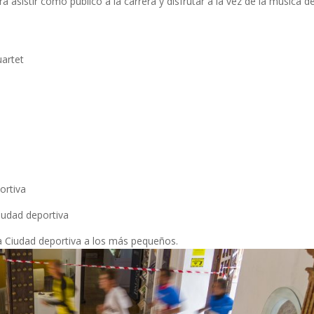
 asistir como público a la carrera y disfrutar a la vez de la música d
uartet
ortiva
iudad deportiva
 Ciudad deportiva a los más pequeños.