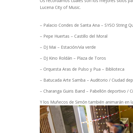
Os recordamos cuales son los mejores sitios para
Lucena City of Music.
– Palacio Condes de Santa Ana – SYSO String Q
– Pepe Huertas – Castillo del Moral
– DJ Mai – Estación/vía verde
– DJ Kino Roldán – Plaza de Toros
– Orquesta Aras de Pulso y Pua – Biblioteca
– Batucada Arte Samba – Auditorio / Ciudad dep
– Charanga Guiris Band – Pabellón deportivo / C
Y los Muñecos de Simón también animarán en la